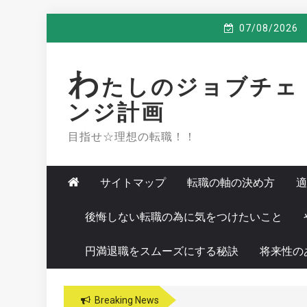
Skip
07/08/2026
to
content
わ
たしのジョブチェ
ンジ計画
目指せ☆理想の転職！！
サイトマップ
転職の軸の決め方
適
後悔しない転職の為に気をつけたいこと
円満退職をスムーズにする秘訣
将来性の
Breaking News