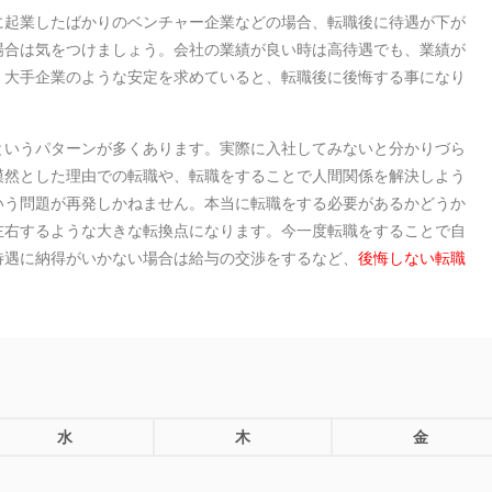
に起業したばかりのベンチャー企業などの場合、転職後に待遇が下が
場合は気をつけましょう。会社の業績が良い時は高待遇でも、業績が
。大手企業のような安定を求めていると、転職後に後悔する事になり
というパターンが多くあります。実際に入社してみないと分かりづら
漠然とした理由での転職や、転職をすることで人間関係を解決しよう
いう問題が再発しかねません。本当に転職をする必要があるかどうか
左右するような大きな転換点になります。今一度転職をすることで自
待遇に納得がいかない場合は給与の交渉をするなど、
後悔しない転職
水
木
金