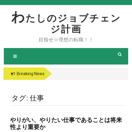
Skip
to
わ
たしのジョブチェン
content
ジ計画
目指せ☆理想の転職！！
Breaking News
タグ:
仕事
やりがい、やりたい仕事であることは将来
性より重要か