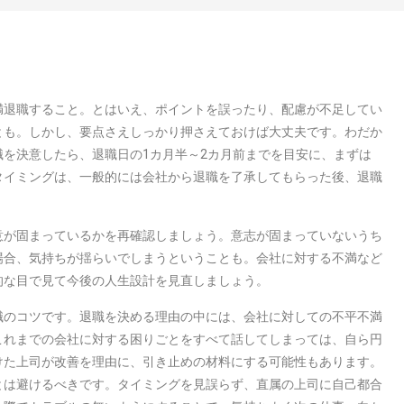
満退職すること。とはいえ、ポイントを誤ったり、配慮が不足してい
とも。しかし、要点さえしっかり押さえておけば大丈夫です。わだか
を決意したら、退職日の1カ月半～2カ月前までを目安に、まずは
タイミングは、一般的には会社から退職を了承してもらった後、退職
意が固まっているかを再確認しましょう。意志が固まっていないうち
場合、気持ちが揺らいでしまうということも。会社に対する不満など
的な目で見て今後の人生設計を見直しましょう。
職のコツです。退職を決める理由の中には、会社に対しての不平不満
これまでの会社に対する困りごとをすべて話してしまっては、自ら円
けた上司が改善を理由に、引き止めの材料にする可能性もあります。
とは避けるべきです。タイミングを見誤らず、直属の上司に自己都合