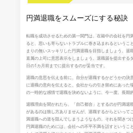
円満退職をスムーズにする秘訣
転職を成功させるための第一関門は、在籍中の会社を円
ると、思いも寄らないトラブルに巻き込まれるというこ
まりの無いスッキリした円満退職を目指しましょう。退職
直属の上司に意思表示をしましょう。退職届を提出する
日の1カ月前までに提出するのが妥当です。
退職の意思を伝える前に、自分が退職するかどうかの決
に退職の意向を伝えると、会社からの引き留めにあった
の一時的な感情で退職を決めないように、今一度、長期
退職理由を聞かれたら、「自己都合」とするのが円満退
があるのは致し方ありませんが、退職するからといって
満退職への道を阻んでしまうようなもの。それを聞きつ
円満退職のためには、会社への不平不満を話すというこ