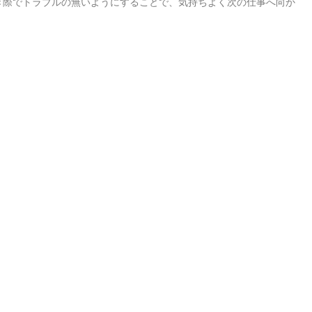
き際でトラブルの無いようにすることで、気持ちよく次の仕事へ向か