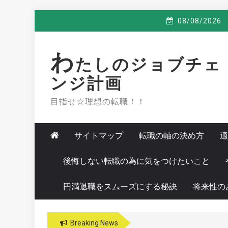
Skip
08/08/2026
to
content
わ
たしのジョブチェ
ンジ計画
目指せ☆理想の転職！！
サイトマップ
転職の軸の決め方
適
後悔しない転職の為に気をつけたいこと
円満退職をスムーズにする秘訣
将来性の
Breaking News