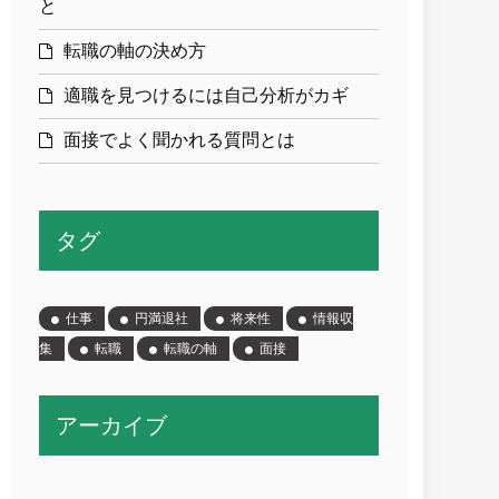
と
転職の軸の決め方
適職を見つけるには自己分析がカギ
面接でよく聞かれる質問とは
タグ
仕事
円満退社
将来性
情報収
集
転職
転職の軸
面接
アーカイブ