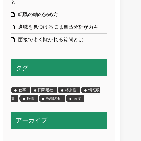
と
転職の軸の決め方
適職を見つけるには自己分析がカギ
面接でよく聞かれる質問とは
タグ
仕事
円満退社
将来性
情報収
集
転職
転職の軸
面接
アーカイブ