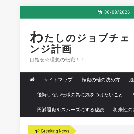
Skip
06/08/2026
to
content
わ
たしのジョブチェ
ンジ計画
目指せ☆理想の転職！！
サイトマップ
転職の軸の決め方
適
後悔しない転職の為に気をつけたいこと
円満退職をスムーズにする秘訣
将来性の
Breaking News