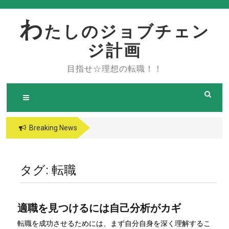
Skip
to
わ
たしのジョブチェン
content
ジ計画
目指せ☆理想の転職！！
Breaking News
タグ:
転職
適職を見つけるには自己分析がカギ
転職を成功させるためには、まず自分自身を深く理解するこ