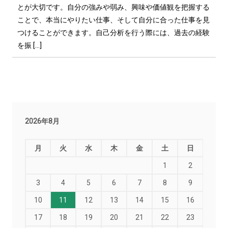
とが大切です。自分の強みや弱み、興味や価値観を把握する
ことで、本当にやりたい仕事、そして自分に合った仕事を見
つけることができます。自己分析を行う際には、過去の経験
を振 […]
2026年8月
月
火
水
木
金
土
日
1
2
3
4
5
6
7
8
9
10
11
12
13
14
15
16
17
18
19
20
21
22
23